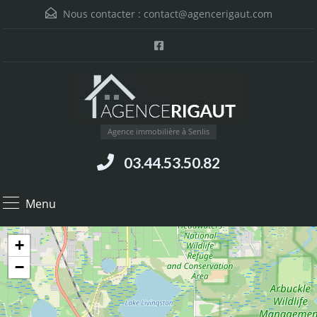
Nous contacter :
contact@agencerigaut.com
Agence immobilière à Senlis
03.44.53.50.82
Menu
+
−