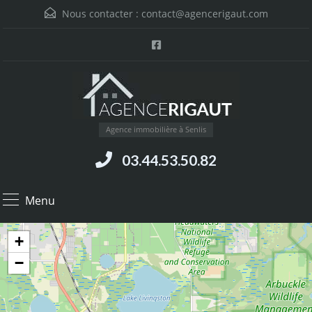
Nous contacter :
contact@agencerigaut.com
Agence immobilière à Senlis
03.44.53.50.82
Menu
+
−