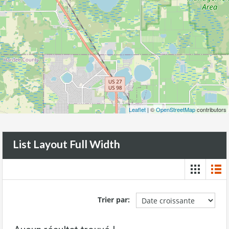
Leaflet
| ©
OpenStreetMap
contributors
List Layout Full Width
Trier par: