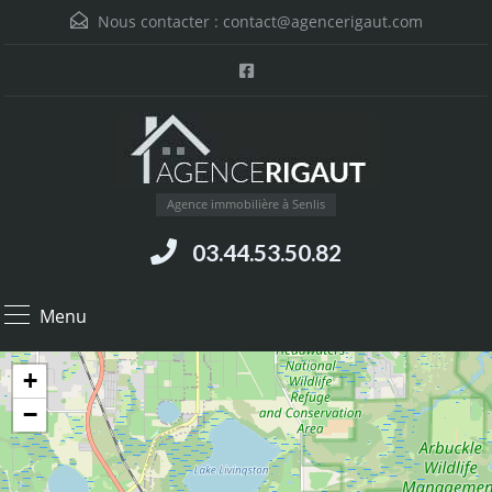
Nous contacter :
contact@agencerigaut.com
Agence immobilière à Senlis
03.44.53.50.82
Menu
+
−